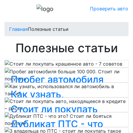
Проверить авто
Главная
Полезные статьи
Полезные статьи
Стоит ли покупать
Пробег автомобиля
крашенное авто - 7
больше 100 000. Стоит
советов
Как узнать,
ли покупать
использовался ли
Стоит ли покупать
06.12.2019 14:07
автомобиль в такси?
06.12.2019 14:07
Открыть статью
авто, находящееся в
Дубликат ПТС - что
Открыть статью
кредите – риски
06.12.2019 14:07